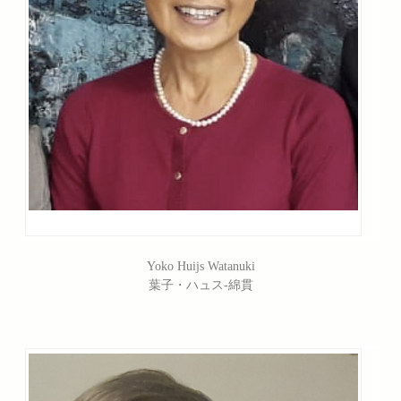
Yoko Huijs Watanuki
葉子・ハュス‐綿貫