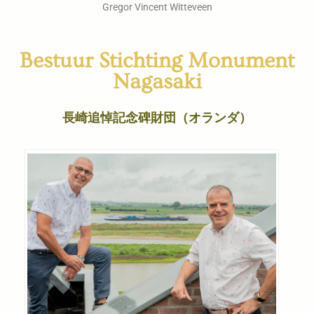
Gregor Vincent Witteveen
Bestuur Stichting Monument
Nagasaki
長崎追悼記念碑財団（オランダ）​