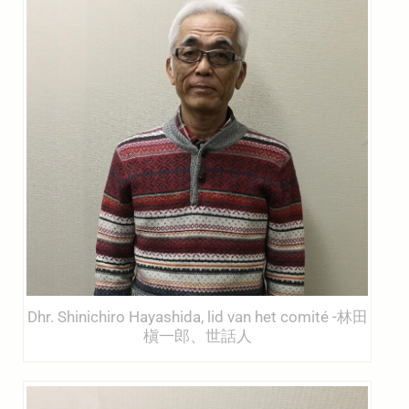
Dhr. Shinichiro Hayashida, lid van het comité -林田
槇一郎、世話人