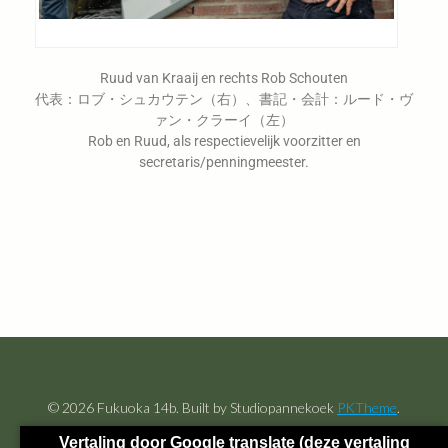
Ruud van Kraaij en rechts Rob Schouten
代表：ロブ・シュカウテン（右）、書記・会計：ルード・ヴ
ァン・クラーイ（左）
Rob en Ruud, als respectievelijk voorzitter en
secretaris/penningmeester.
© 2026 Fukuoka 14b. Built by Studiopannekoek
PKTheme
.
Vertaling door Google translate (deze vertaling