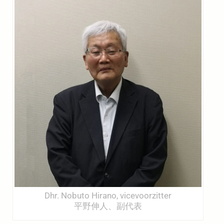
Dhr. Nobuto Hirano, vicevoorzitter
平野伸人、副代表