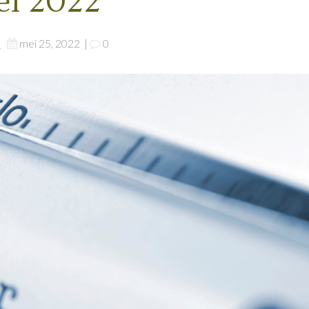
ei 2022
e
mei 25, 2022
|
0