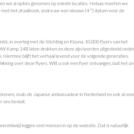
en we al opties genomen op enkele locaties. Helaas moeten we
e
 met het draaiboek, zodra we een nieuwe (4
) datum voor de
té, in overleg met de Stichting en Kizuna, 10.000 flyers van het
W Kamp 14B laten drukken en deze zijn/worden uitgedeeld onde
 Hiermee blijft het verhaal levend voor de volgende generaties.
hikking over deze flyers. Wilt u ook een flyer ontvangen, laat het on
rokkenen, zoals de Japanse ambassadeur in Nederland en ook al onz
 ons besluit.
uoka14b
 wereldwijd loggen veel mensen in op de website. Dat is natuurlijk