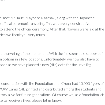
ee, met Mr. Taue, Mayor of Nagasaki, along with the Japanese
 official ceremonial unveiling. This was a very constructive
o attend the official ceremony. After that, flowers were laid at the
ich we thank you very much.
r the unveiling of the monument. With the indispensable support of
options in a few locations. Unfortunately, we now also have to
s soon as we have planned a new (4th) date for the unveiling.
 consultation with the Foundation and Kizuna, had 10,000 flyers of
POW Camp 14B printed and distributed among the students and
tory alive for future generations. Of course we, as a foundation, al
ke to receive a flyer, please let us know.