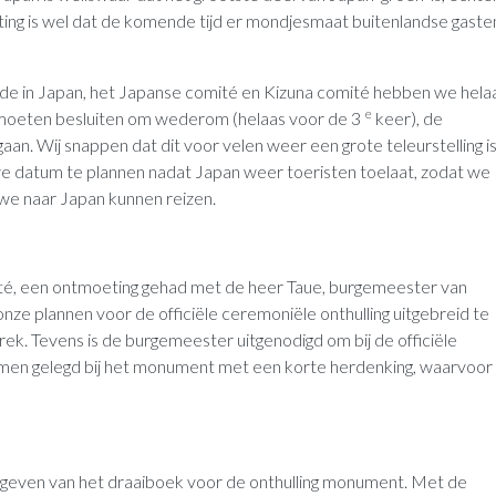
ing is wel dat de komende tijd er mondjesmaat buitenlandse gaste
e in Japan, het Japanse comité en Kizuna comité hebben we helaa
e
moeten besluiten om wederom (helaas voor de 3
keer), de
aan. Wij snappen dat dit voor velen weer een grote teleurstelling is
e datum te plannen nadat Japan weer toeristen toelaat, zodat we
 we naar Japan kunnen reizen.
comité, een ontmoeting gehad met de heer Taue, burgemeester van
ze plannen voor de officiële ceremoniële onthulling uitgebreid te
ek. Tevens is de burgemeester uitgenodigd om bij de officiële
oemen gelegd bij het monument met een korte herdenking, waarvoor
mgeven van het draaiboek voor de onthulling monument. Met de