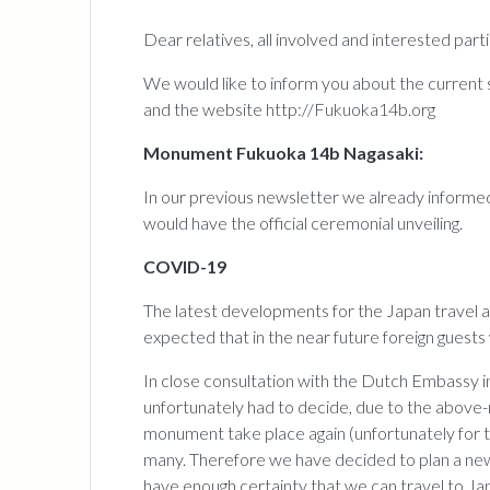
Dear relatives, all involved and interested parti
We would like to inform you about the current
and the website http://Fukuoka14b.org
Monument Fukuoka 14b Nagasaki:
In our previous newsletter we already informe
would have the official ceremonial unveiling.
COVID-19
The latest developments for the Japan travel advi
expected that in the near future foreign guests 
In close consultation with the Dutch Embassy
unfortunately had to decide, due to the above-me
monument take place again (unfortunately for t
many. Therefore we have decided to plan a new d
have enough certainty that we can travel to Ja