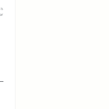
is
ar