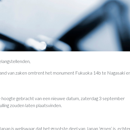
langstellenden,
e stand van zaken omtrent het monument Fukuoka 14b te Nagasaki e
 de hoogte gebracht van een nieuwe datum, zaterdag 3 september
lling zouden laten plaatsvinden.
apan is weliswaar dat het grootste deel van Japan ‘groen’ is, echte