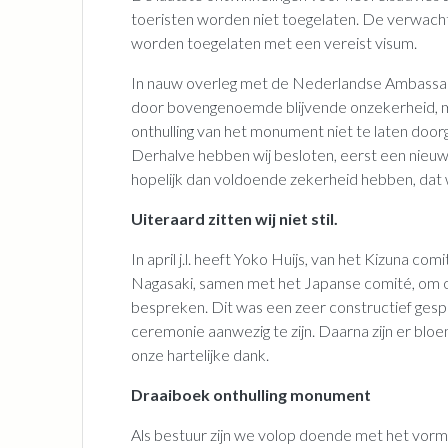
toeristen worden niet toegelaten. De verwacht
worden toegelaten met een vereist visum.
In nauw overleg met de Nederlandse Ambassad
door bovengenoemde blijvende onzekerheid, 
onthulling van het monument niet te laten doorg
Derhalve hebben wij besloten, eerst een nieuw
hopelijk dan voldoende zekerheid hebben, dat
Uiteraard zitten wij niet stil.
In april j.l. heeft Yoko Huijs, van het Kizuna 
Nagasaki, samen met het Japanse comité, om on
bespreken. Dit was een zeer constructief gespr
ceremonie aanwezig te zijn. Daarna zijn er bl
onze hartelijke dank.
Draaiboek onthulling monument
Als bestuur zijn we volop doende met het vor