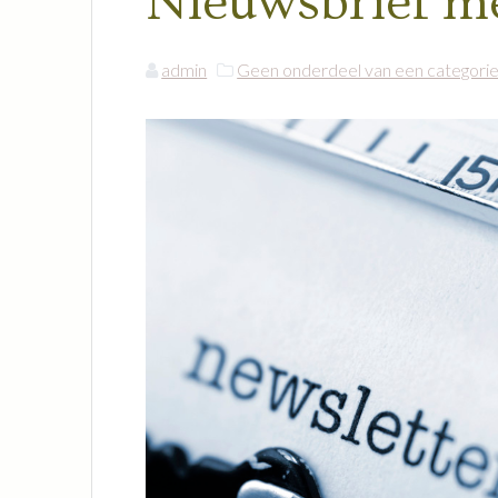
Nieuwsbrief m
admin
Geen onderdeel van een categori